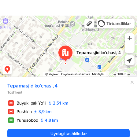
Ташкент
Улица Тепамасжид, 4 — Яндекс Карты